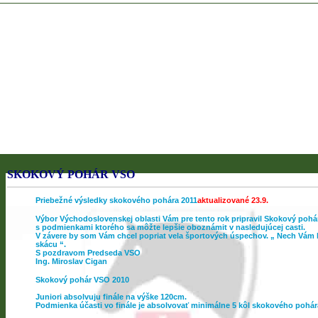
SKOKOVÝ POHÁR VSO
Priebežné výsledky skokového pohára 2011
aktualizované 23.9.
Výbor Východoslovenskej oblasti Vám pre tento rok pripravil Skokový pohá
s podmienkami ktorého sa môžte lepšie oboznámit v nasledujúcej casti.
V závere by som Vám chcel popriat vela športových úspechov. „ Nech Vám
skácu “.
S pozdravom Predseda VSO
Ing. Miroslav Cigan
Skokový pohár VSO 2010
Juniori absolvuju finále na výške 120cm.
Podmienka účasti vo finále je absolvovať minimálne 5 kôl skokového pohár