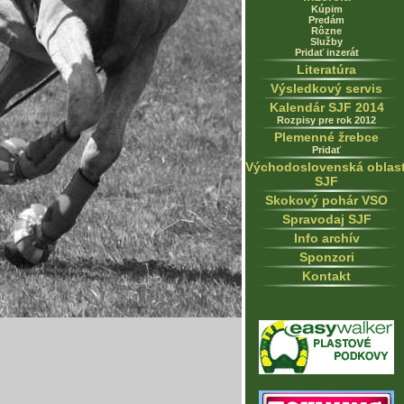
Kúpim
Predám
Rôzne
Služby
Pridať inzerát
Literatúra
Výsledkový servis
Kalendár SJF 2014
Rozpisy pre rok 2012
Plemenné žrebce
Pridať
Východoslovenská oblas
SJF
Skokový pohár VSO
Spravodaj SJF
Info archív
Sponzori
Kontakt