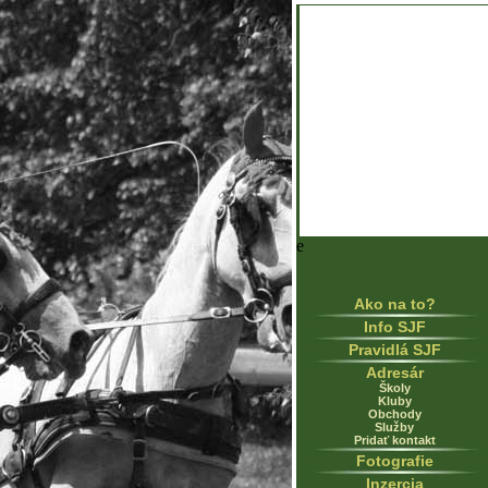
e
Ako na to?
Info SJF
Pravidlá SJF
Adresár
Školy
Kluby
Obchody
Služby
Pridať kontakt
Fotografie
Inzercia