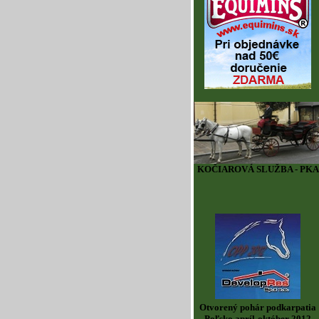
KOČIAROVÁ SLUŽBA - PKA
Otvorený pohár podkarpatia
Poľsko apríl-október 2012