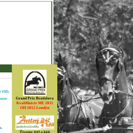
r VSO,
Grand Prix Bratislava
 kone
Kvalifikácie ME 2011
OH 2012 Londýn
a.
Životny štýl a kôň