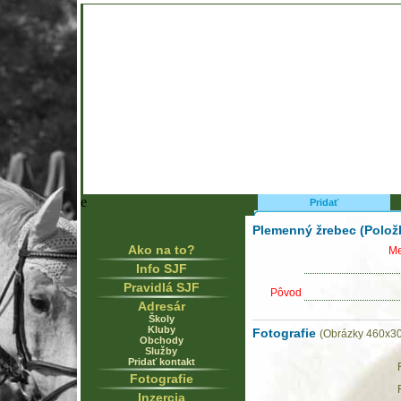
e
Pridať
Plemenný žrebec (Polož
Ako na to?
Me
Info SJF
Pravidlá SJF
Pôvod
Adresár
Školy
Kluby
Fotografie
(Obrázky 460x30
Obchody
Služby
Pridať kontakt
Fotografie
Inzercia