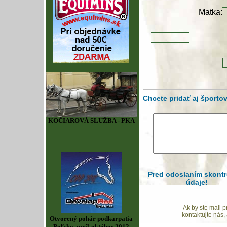
Matka:
Chcete pridať aj športo
KOČIAROVÁ SLUŽBA - PKA
Pred odoslaním skontr
údaje!
Ak by ste mali 
kontaktujte nás
Otvorený pohár podkarpatia
Poľsko apríl-október 2012