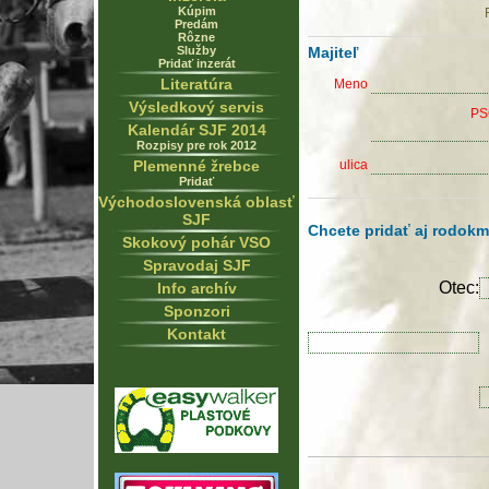
Kúpim
Predám
Rôzne
Služby
Majiteľ
Pridať inzerát
Literatúra
Meno
Výsledkový servis
PS
Kalendár SJF 2014
Rozpisy pre rok 2012
Plemenné žrebce
ulica
Pridať
Východoslovenská oblasť
SJF
Chcete pridať aj rodok
Skokový pohár VSO
Spravodaj SJF
Otec:
Info archív
Sponzori
Kontakt