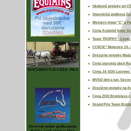
Skokové preteky pri CC
Stiavnická podkova Sp.
Western show "C" a Pa
Cena Arabské kone Sl
Team TROPHY - 2.kolo B
CCI/CIC* Motesice 10.-
Drezurne preteky Madu
Cena starostu obce Ras
KOČIAROVÁ SLUŽBA - PKA
Cena JA SOS Lucenec 
MVSO deti a jun. Secov
Drezúrne preteky na Kr
Cena ZOO Bratislava 4
Grand Prix Team Bratis
Otvorený pohár podkarpatia
Poľsko apríl-október 2012