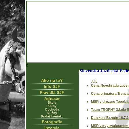
e
Slovenská Jazdecká Fede
Ako na to?
JÚL
Cena Novohradu Lucen
Info SJF
Pravidlá SJF
Cena primatora Trencia
Adresár
MSR v drezure Topolcia
Školy
Kluby
Obchody
Team TROPHY 3.kolo Br
Služby
Pridať kontakt
Den koni Brzotín 16.7.
Fotografie
MSR vo vytrvalostnom 
Inzercia