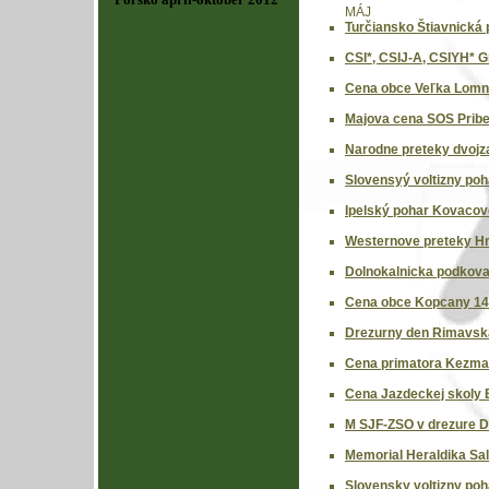
MÁJ
Turčiansko Štiavnická 
CSI*, CSIJ-A, CSIYH* G
Cena obce Veľka Lomni
Majova cena SOS Pribe
Narodne preteky dvojz
Slovensyý voltizny poh
Ipelský pohar Kovacov
Westernove preteky Hr
Dolnokalnicka podkova
Cena obce Kopcany 14
Drezurny den Rimavska
Cena primatora Kezma
Cena Jazdeckej skoly 
M SJF-ZSO v drezure D
Memorial Heraldika Sal
Slovensky voltizny poh