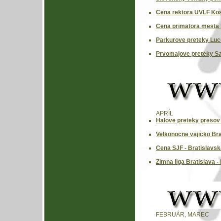
Cena rektora UVLF Kos
Cena primatora mesta 
Parkurove preteky Luc
Prvomajove preteky Sa
APRÍL
Halove preteky presov 
Velkonocne vajicko Bra
Cena SJF - Bratislavsk
Zimna liga Bratislava -
FEBRUÁR, MAREC