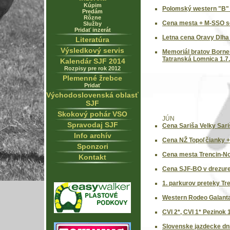
Kúpim
Polomský western "B" 
Predám
Rôzne
Cena mesta + M-SSO se
Služby
Pridať inzerát
Letna cena Oravy Dlha
Literatúra
Výsledkový servis
Memoriál bratov Borne
Tatranská Lomnica 1.7.
Kalendár SJF 2014
Rozpisy pre rok 2012
Plemenné žrebce
Pridať
Východoslovenská oblasť
SJF
Skokový pohár VSO
JÚN
Spravodaj SJF
Cena Sariša Velky Sari
Info archív
Cena NŽ Topoľčianky +
Sponzori
Cena mesta Trencin-No
Kontakt
Cena SJF-BO v drezure 
1. parkurov preteky Tr
Western Rodeo Galanta
CVI 2*, CVI 1* Pezinok 
Slovenske jazdecke dni