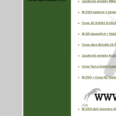
Jazdecké preteky Milos
M-SSO juniorov v skoku
Cena JK KIARA Košice
M-SR dospelých + finál
Cena obce Brzotín 16.
Jazdecké preteky Kubi
Cena Turca Dolný Kalní
M-ZSO + Cena NŽ Topoľč
JÚN
M-SSO detí Jasenica 2