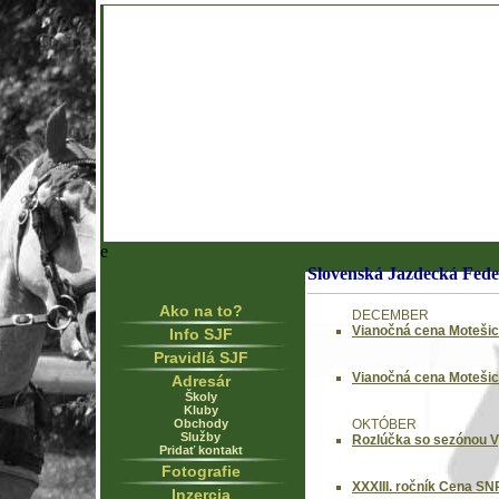
e
Slovenská Jazdecká Fede
Ako na to?
DECEMBER
Vianočná cena Motešice
Info SJF
Pravidlá SJF
Vianočná cena Motešice
Adresár
Školy
Kluby
Obchody
OKTÓBER
Služby
Rozlúčka so sezónou V
Pridať kontakt
Fotografie
XXXIII. ročník Cena SN
Inzercia