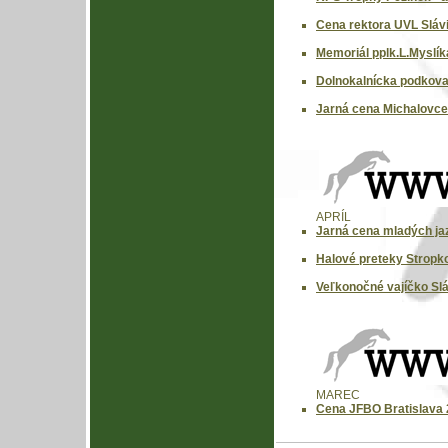
Cena rektora UVL Slávi
Memoriál pplk.L.Myslík
Dolnokalnícka podkova
Jarná cena Michalovce
APRÍL
Jarná cena mladých jaz
Halové preteky Stropk
Veľkonočné vajíčko Slá
MAREC
Cena JFBO Bratislava 