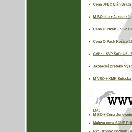
Cena JFBO Elán Bratisl
M-BO detí + Jazdecké p
Cena Hurikán + SSP Be
Cena Q-Pack Košice 18
CVI** + SVP Šaľa 4.6.- 
Jazdecké preteky Vyso
M-VSO + KMK Spišská 
MÁJ
M-BO + Cena Jenewein K
Májová cena SOUP Prib
RPS Trophy Pezinok - a