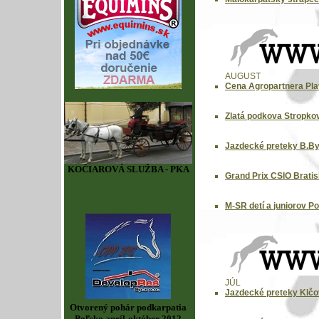
AUGUST
Cena Agropartnera Pla
Zlatá podkova Stropkov
Jazdecké preteky B.Bys
KOČIAROVÁ SLUŽBA - PKA
Grand Prix CSIO Bratis
M-SR detí a juniorov Po
JÚL
Jazdecké preteky Klčo
Otvorený pohár podkarpatia
Poľsko apríl-október 2012