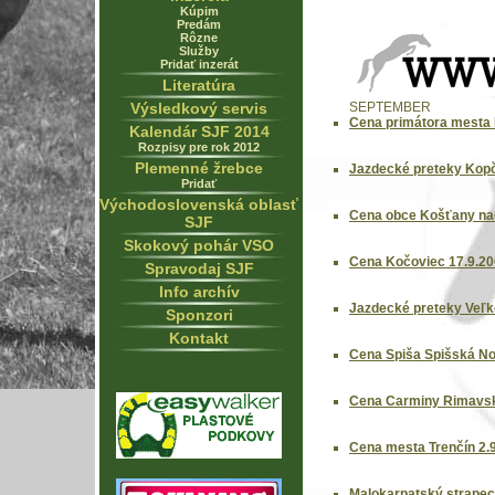
Kúpim
Predám
Rôzne
Služby
Pridať inzerát
Literatúra
Výsledkový servis
SEPTEMBER
Cena primátora mesta 
Kalendár SJF 2014
Rozpisy pre rok 2012
Plemenné žrebce
Jazdecké preteky Kop
Pridať
Východoslovenská oblasť
Cena obce Košťany na
SJF
Skokový pohár VSO
Cena Kočoviec 17.9.2
Spravodaj SJF
Info archív
Jazdecké preteky Veľk
Sponzori
Kontakt
Cena Spiša Spišská No
Cena Carminy Rimavsk
Cena mesta Trenčín 2.
Malokarpatský strapec 