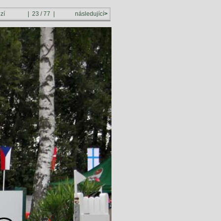
ozí
| 23 / 77 |
následující
>