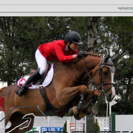
<
předch